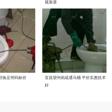
规靠谱
面议
经验足明码标价
宜昌望州岗疏通马桶 平价实惠技术
好
面议