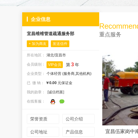
企业信息
Recommen
宜昌维维管道疏通服务部
重点服务
+ 加为商友
发送信件
所在地区：
湖北/宜昌市
3
会员级别：
第
年
VIP会员
企业类型：
个体经营 (服务商,其他机构)
已 缴 纳：
￥0.00
元保证金
我的勋章：
[诚信档案]
在线客服：
荣誉资质
公司介绍
宜昌伍家岗中
公司地址
产品信息