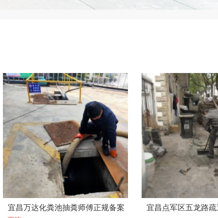
宜昌万达化粪池抽粪师傅正规备案
宜昌点军区五龙路疏