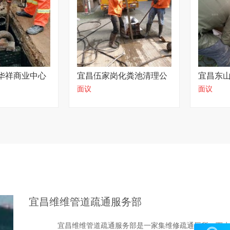
华祥商业中心
宜昌伍家岗化粪池清理公
宜昌东
面议
面议
师傅专业靠谱
司技术过硬
道堵塞
宜昌维维管道疏通服务部
宜昌维维管道疏通服务部是一家集维修疏通厕所、下水