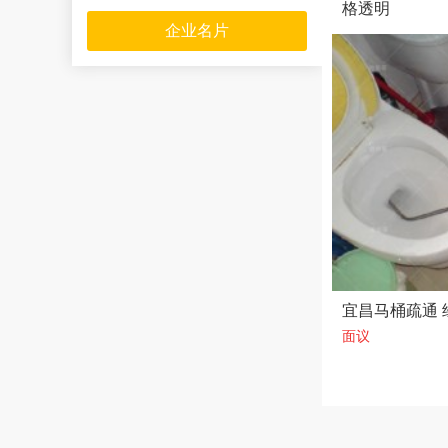
格透明
企业名片
面议
宜昌马桶疏通 
面议