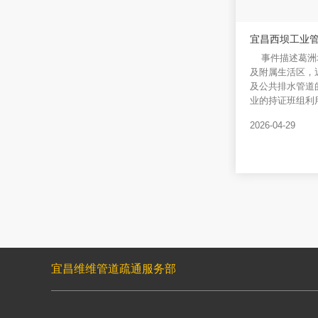
宜昌西坝工业
事件描述葛洲
及附属生活区，
及公共排水管道
业的持证班组利用
2026-04-29
宜昌维维管道疏通服务部