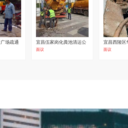
达广场疏通
宜昌伍家岗化粪池清运公
宜昌西陵区
面议
面议
司那家好
污水池清淤