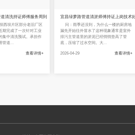
管道清洗持证师傅服务周到
宜昌绿萝路管道清淤师傅持证上岗技术
坝西坝片区部分老旧厂区
问：雨季还没到，为什么一楼的厨房地
近期完成了一次针对工业
漏先开始往外冒水了这种现象通常是室外
的集中清洗预试。承担作
排污主管道里的淤泥已经悄悄垫高了管
管道...
底，压缩了过水空间。大...
查看详情+
2026-04-29
查看详情+