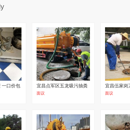
ly
 一口价包
宜昌点军区五龙吸污抽粪
宜昌伍家岗
面议
面议
师傅上门速度快
管道公司一