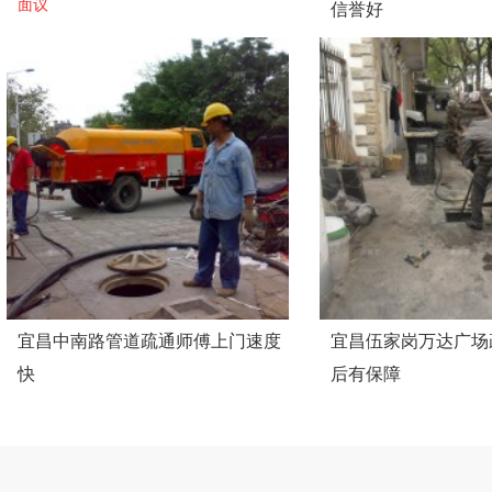
面议
信誉好
面议
宜昌中南路管道疏通师傅上门速度
宜昌伍家岗万达广场
快
后有保障
面议
面议