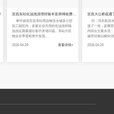
好
宜昌东站化油池清理经验丰富师傅收费合理
事件描述宜昌东站周边物流仓储及小型
问：洗衣机排
加工园区内，多家企业共用的化油池和隔
漫了一地，是哪里
油池近期暴露出集中淤堵问题。东站片区
内排出大量水流，
物业在季度检查中发现...
漏管径难以瞬间消纳
2026-04-29
查看详情+
2026-04-29