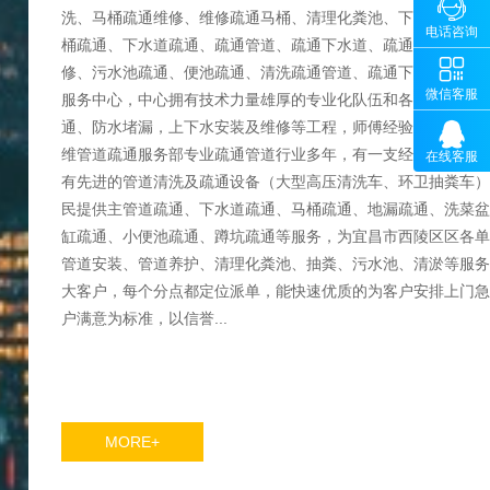

咨询
洗、马桶疏通维修、维修疏通马桶、清理化粪池、下水道管道疏
13100
电话咨询
桶疏通、下水道疏通、疏通管道、疏通下水道、疏通打捞物品、

修、污水池疏通、便池疏通、清洗疏通管道、疏通下水管道、疏
微
微信客服
服务中心，中心拥有技术力量雄厚的专业化队伍和各种先进机械

通、防水堵漏，上下水安装及维修等工程，师傅经验丰富，技
维管道疏通服务部专业疏通管道行业多年，有一支经过专门培训
在线客服
有先进的管道清洗及疏通设备（大型高压清洗车、环卫抽粪车）
民提供主管道疏通、下水道疏通、马桶疏通、地漏疏通、洗菜盆
缸疏通、小便池疏通、蹲坑疏通等服务，为宜昌市西陵区区各单
管道安装、管道养护、清理化粪池、抽粪、污水池、清淤等服
大客户，每个分点都定位派单，能快速优质的为客户安排上门急
户满意为标准，以信誉...
MORE+