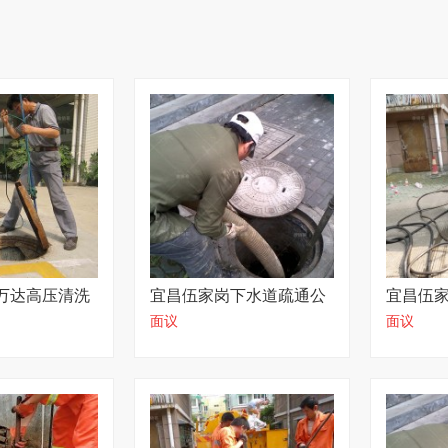
万达高压清洗
宜昌伍家岗下水道疏通公
宜昌伍
面议
面议
口价包干
司明码标价
道公司